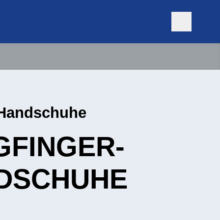
-Handschuhe
GFINGER­
DSCHUHE