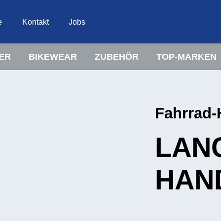
e
Kontakt
Jobs
ER
BIKEWEAR
ZUBEHÖR
TOP-MARKEN
Fahrrad
LAN
HAN