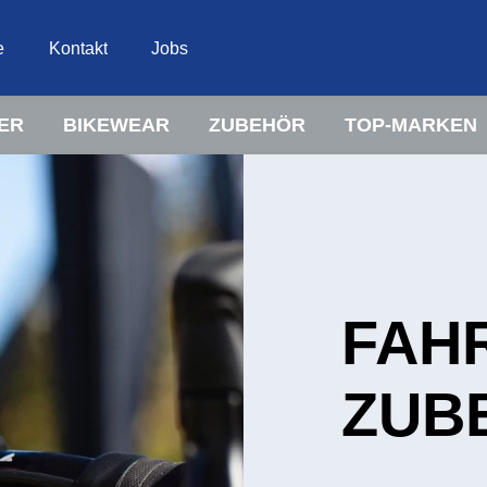
e
Kontakt
Jobs
ER
BIKEWEAR
ZUBEHÖR
TOP-MARKEN
FAH
ZUB