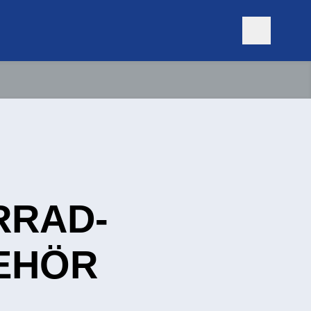
RRAD-
EHÖR